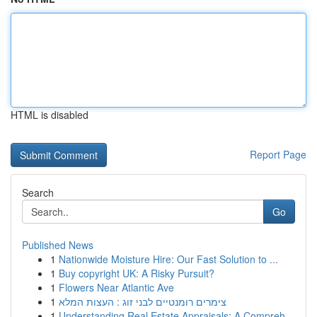
HTML is disabled
Report Page
Search
Go
Published News
1
Nationwide Moisture Hire: Our Fast Solution to ...
1
Buy copyright UK: A Risky Pursuit?
1
Flowers Near Atlantic Ave
1
צימרים רומנטיים לבני זוג : העצות המלא
1
Understanding Real Estate Appraisals: A Compreh...