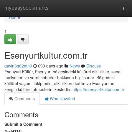
Home
myeasybookmarks
Togg
navi
Home
1
Esenyurtkultur.com.tr
gavin3g82nth0
693 days ago
News
Discuss
Esenyurt Kültür, Esenyurt bölgesindeki kültürel etkinlikler, sanat
faaliyetleri ve yerel haberler hakkında bilgi sunar. Bölgedeki
kültürel yaşamı takip edin, etkinliklere katılın ve Esenyurt'un
zengin kültürel atmosferini keşfedin.
https://esenyurtkultur.com.tr
Comments
Who Upvoted
Comments
Submit a Comment
No HTML