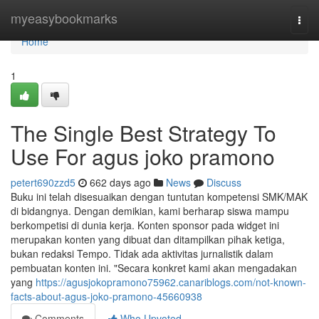
Home
myeasybookmarks
Togg
navi
Home
1
The Single Best Strategy To
Use For agus joko pramono
petert690zzd5
662 days ago
News
Discuss
Buku ini telah disesuaikan dengan tuntutan kompetensi SMK/MAK
di bidangnya. Dengan demikian, kami berharap siswa mampu
berkompetisi di dunia kerja. Konten sponsor pada widget ini
merupakan konten yang dibuat dan ditampilkan pihak ketiga,
bukan redaksi Tempo. Tidak ada aktivitas jurnalistik dalam
pembuatan konten ini. "Secara konkret kami akan mengadakan
yang
https://agusjokopramono75962.canariblogs.com/not-known-
facts-about-agus-joko-pramono-45660938
Comments
Who Upvoted