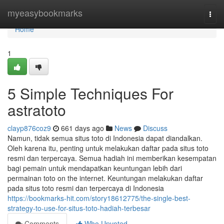
Home
myeasybookmarks
Togg
navi
Home
1
5 Simple Techniques For
astratoto
clayp876coz9
661 days ago
News
Discuss
Namun, tidak semua situs toto di Indonesia dapat diandalkan.
Oleh karena itu, penting untuk melakukan daftar pada situs toto
resmi dan terpercaya. Semua hadiah ini memberikan kesempatan
bagi pemain untuk mendapatkan keuntungan lebih dari
permainan toto on the internet. Keuntungan melakukan daftar
pada situs toto resmi dan terpercaya di Indonesia
https://bookmarks-hit.com/story18612775/the-single-best-
strategy-to-use-for-situs-toto-hadiah-terbesar
Comments
Who Upvoted