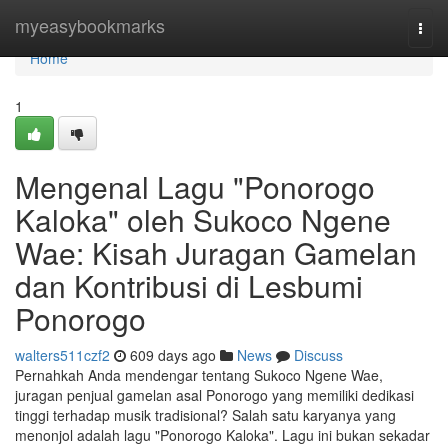
Home
myeasybookmarks
Togg
navi
Home
1
Mengenal Lagu "Ponorogo
Kaloka" oleh Sukoco Ngene
Wae: Kisah Juragan Gamelan
dan Kontribusi di Lesbumi
Ponorogo
walters511czf2
609 days ago
News
Discuss
Pernahkah Anda mendengar tentang Sukoco Ngene Wae,
juragan penjual gamelan asal Ponorogo yang memiliki dedikasi
tinggi terhadap musik tradisional? Salah satu karyanya yang
menonjol adalah lagu "Ponorogo Kaloka". Lagu ini bukan sekadar