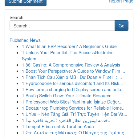
Report Page
Search
Go
Published News
1
What Is an EVP Recorder? A Beginner's Guide
1
Unlock Your Potential: The SuccessGoldmine
System
1
88i Casino: A Comprehensive Review & Analysis
1
Boost Your Perspective: A Guide to Window Film ...
1
Phân Tích Cầu Xiên 3 MB · Dự Đoán VIP 24H : ...
1
Hydrocodone for serious discomfort and Its Risk...
1
How form c charging led Display screen and adju...
1
Boutiq Switch Glow: Your Ultimate Resource
1
Profesyonel Web Sitesi Yaptırmak: İşinize Değer...
1
Decatur top Plumbing Services for Reliable Home...
1
UY88 – Nền Tảng Giải Trí Trực Tuyến Hiện Đại Và...
1
خدمة ليموزين مطار القاهرة : تجربة فاخرة تبدأ...
1
Tempat Prima untuk Taruhan Anda
1
Στο Λιμάνι της Μύτικας: Ο Πύργος της Γεύσης