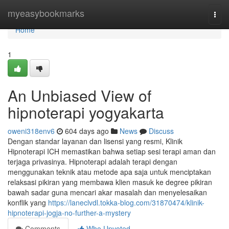
Home
myeasybookmarks
Togg
navi
Home
1
An Unbiased View of
hipnoterapi yogyakarta
oweni318env6
604 days ago
News
Discuss
Dengan standar layanan dan lisensi yang resmi, Klinik
Hipnoterapi ICH memastikan bahwa setiap sesi terapi aman dan
terjaga privasinya. Hipnoterapi adalah terapi dengan
menggunakan teknik atau metode apa saja untuk menciptakan
relaksasi pikiran yang membawa klien masuk ke degree pikiran
bawah sadar guna mencari akar masalah dan menyelesaikan
konflik yang
https://laneclvdl.tokka-blog.com/31870474/klinik-
hipnoterapi-jogja-no-further-a-mystery
Comments
Who Upvoted