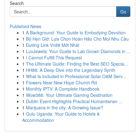
Search
Go
Published News
1
A Background: Your Guide to Embodying Devotion
1
Bộ Hẹn Giờ: Lựa Chọn Hoàn Hảo Cho Mọi Nhu Cầu
1
Đường Link Vn88 Mới Nhất
1
LuxJewels: Your Guide to Lab Grown Diamonds in ...
1
I Cannot Fulfill This Request
1
The Ultimate Guide: Finding the Best SEO Specia...
1
HH88: A Deep Dive into the Legendary Synth
1
What Is Included in Professional Solar O&M Serv...
1
Flowers Near New Hope Church Rd
1
Monthly IPTV: A Complete Handbook
1
Wow388: Your Ultimate Gaming Destination
1
Dublin Event Highlights Practical Humanitarian ...
1
Marijuana in the city: A Growing Issue?
1
Gulu Uganda: Your Guide to Hotels &
Accommodation