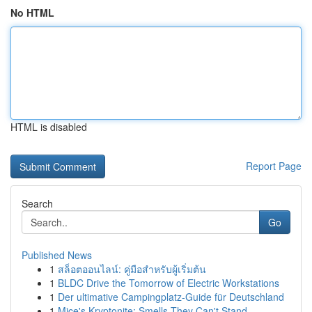
No HTML
HTML is disabled
Report Page
Search
Go
Published News
1
สล็อตออนไลน์: คู่มือสำหรับผู้เริ่มต้น
1
BLDC Drive the Tomorrow of Electric Workstations
1
Der ultimative Campingplatz-Guide für Deutschland
1
Mice's Kryptonite: Smells They Can't Stand