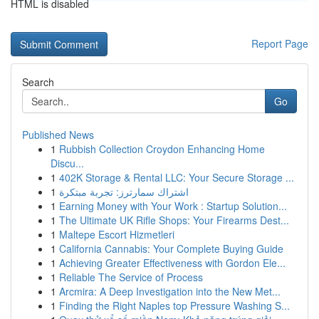
HTML is disabled
Report Page
Search
Go
Published News
1
Rubbish Collection Croydon Enhancing Home
Discu...
1
402K Storage & Rental LLC: Your Secure Storage ...
1
اشتراك سمارترز: تجربة مبتكرة
1
Earning Money with Your Work : Startup Solution...
1
The Ultimate UK Rifle Shops: Your Firearms Dest...
1
Maltepe Escort Hizmetleri
1
California Cannabis: Your Complete Buying Guide
1
Achieving Greater Effectiveness with Gordon Ele...
1
Reliable The Service of Process
1
Arcmira: A Deep Investigation into the New Met...
1
Finding the Right Naples top Pressure Washing S...