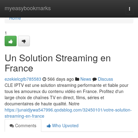
Home
myeasybookmarks
Togg
navi
Home
1
Un Solution Streaming en
France
ezekielcgtb785583
566 days ago
News
Discuss
CLE IPTV est une solution streaming performante et fiable pour
tous les amoureux du contenu vidéo en France. Profitez d'un
large choix de chaînes TV en direct, films, séries et
documentaires de haute qualité. Notre
https://junaidjywa547996.qodsblog.com/32450101/votre-solution-
streaming-en-france
Comments
Who Upvoted