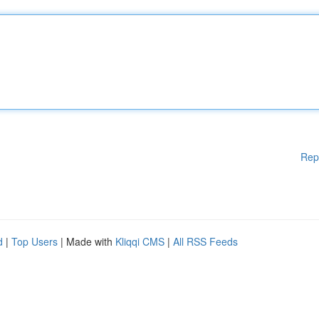
Rep
d
|
Top Users
| Made with
Kliqqi CMS
|
All RSS Feeds