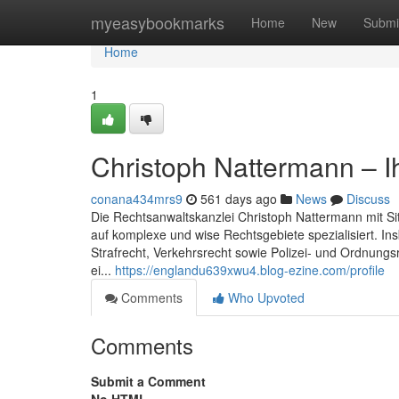
Home
myeasybookmarks
Home
New
Submi
Home
1
Christoph Nattermann – 
conana434mrs9
561 days ago
News
Discuss
Die Rechtsanwaltskanzlei Christoph Nattermann mit Sit
auf komplexe und wise Rechtsgebiete spezialisiert. 
Strafrecht, Verkehrsrecht sowie Polizei- und Ordnung
ei...
https://englandu639xwu4.blog-ezine.com/profile
Comments
Who Upvoted
Comments
Submit a Comment