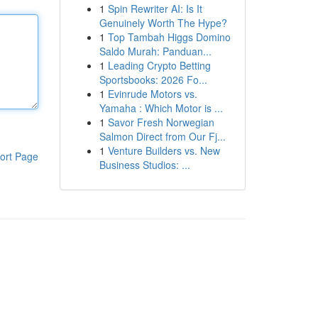
1
Spin Rewriter AI: Is It
Genuinely Worth The Hype?
1
Top Tambah Higgs Domino
Saldo Murah: Panduan...
1
Leading Crypto Betting
Sportsbooks: 2026 Fo...
1
Evinrude Motors vs.
Yamaha : Which Motor is ...
1
Savor Fresh Norwegian
Salmon Direct from Our Fj...
1
Venture Builders vs. New
ort Page
Business Studios: ...