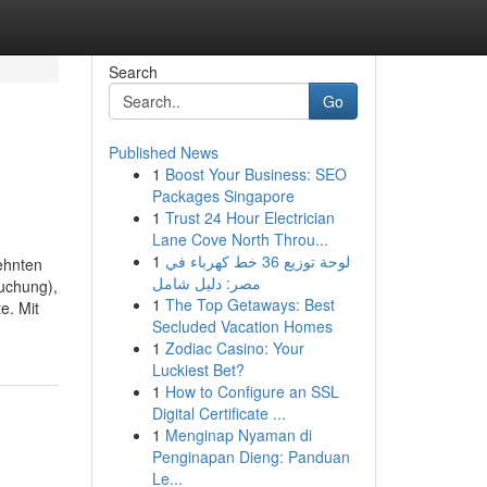
Search
Go
Published News
1
Boost Your Business: SEO
Packages Singapore
1
Trust 24 Hour Electrician
Lane Cove North Throu...
1
لوحة توزيع 36 خط كهرباء في
ehnten
مصر: دليل شامل
uchung),
1
The Top Getaways: Best
e. Mit
Secluded Vacation Homes
1
Zodiac Casino: Your
Luckiest Bet?
1
How to Configure an SSL
Digital Certificate ...
1
Menginap Nyaman di
Penginapan Dieng: Panduan
Le...