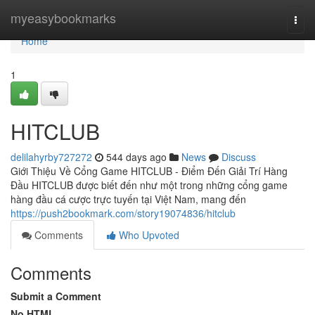
Home
myeasybookmarks
Togg
navi
Home
1
HITCLUB
delilahyrby727272
544 days ago
News
Discuss
Giới Thiệu Về Cổng Game HITCLUB - Điểm Đến Giải Trí Hàng
Đầu HITCLUB được biết đến như một trong những cổng game
hàng đầu cá cược trực tuyến tại Việt Nam, mang đến
https://push2bookmark.com/story19074836/hitclub
Comments
Who Upvoted
Comments
Submit a Comment
No HTML