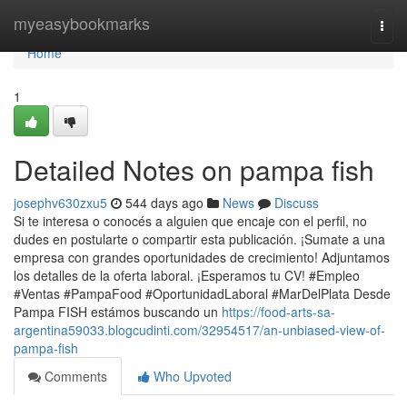
Home
myeasybookmarks
Togg
navi
Home
1
Detailed Notes on pampa fish
josephv630zxu5
544 days ago
News
Discuss
Si te interesa o conocés a alguien que encaje con el perfil, no
dudes en postularte o compartir esta publicación. ¡Sumate a una
empresa con grandes oportunidades de crecimiento! Adjuntamos
los detalles de la oferta laboral. ¡Esperamos tu CV! #Empleo
#Ventas #PampaFood #OportunidadLaboral #MarDelPlata Desde
Pampa FISH estámos buscando un
https://food-arts-sa-
argentina59033.blogcudinti.com/32954517/an-unbiased-view-of-
pampa-fish
Comments
Who Upvoted