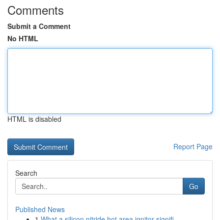
Comments
Submit a Comment
No HTML
HTML is disabled
Report Page
Search
Go
Published News
1
What a silicon nitride hot area ignitor signifi...