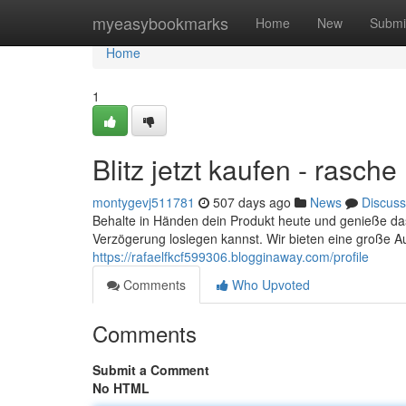
Home
myeasybookmarks
Home
New
Submi
Home
1
Blitz jetzt kaufen - rasche
montygevj511781
507 days ago
News
Discuss
Behalte in Händen dein Produkt heute und genieße das
Verzögerung loslegen kannst. Wir bieten eine große A
https://rafaelfkcf599306.blogginaway.com/profile
Comments
Who Upvoted
Comments
Submit a Comment
No HTML