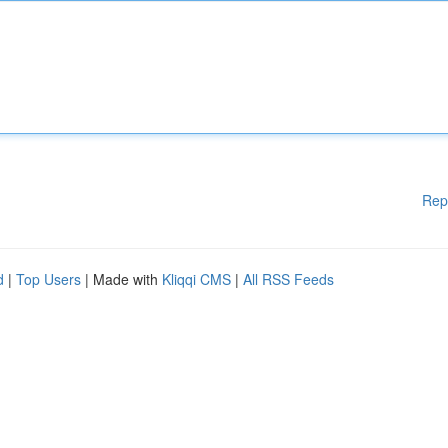
Rep
d
|
Top Users
| Made with
Kliqqi CMS
|
All RSS Feeds