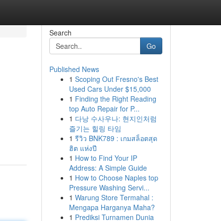
Search
Go
Published News
1
Scoping Out Fresno's Best
Used Cars Under $15,000
1
Finding the Right Reading
top Auto Repair for P...
1
다낭 수사우나: 현지인처럼
즐기는 힐링 타임
1
รีวิว BNK789 : เกมสล็อตสุด
ฮิต แห่งปี
1
How to Find Your IP
Address: A Simple Guide
1
How to Choose Naples top
Pressure Washing Servi...
1
Warung Store Termahal :
Mengapa Harganya Maha?
1
Prediksi Turnamen Dunia