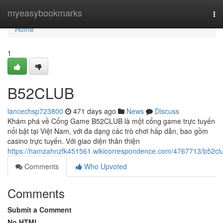
Home
myeasybookmarks
To
nav
Home
1
B52CLUB
lancechsp723800
471 days ago
News
Discuss
Khám phá về Cổng Game B52CLUB là một cổng game trực tuyến
nổi bật tại Việt Nam, với đa dạng các trò chơi hấp dẫn, bao gồm
casino trực tuyến. Với giao diện thân thiện
https://hamzahnzfk451561.wikicorrespondence.com/4767713/b52cl
Comments
Who Upvoted
Comments
Submit a Comment
No HTML