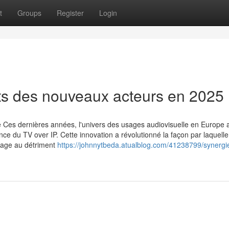
t
Groups
Register
Login
ts des nouveaux acteurs en 2025
e Ces dernières années, l'univers des usages audiovisuelle en Europe 
ce du TV over IP. Cette innovation a révolutionné la façon par laquelle
ssage au détriment
https://johnnytbeda.atualblog.com/41238799/synergi