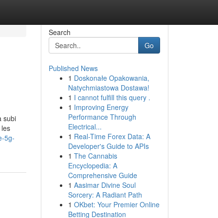
Search
Go
Published News
1
Doskonałe Opakowania,
Natychmiastowa Dostawa!
1
I cannot fulfill this query .
1
Improving Energy
Performance Through
a subi
Electrical...
 les
1
Real-Time Forex Data: A
e-5g-
Developer's Guide to APIs
1
The Cannabis
Encyclopedia: A
Comprehensive Guide
1
Aasimar Divine Soul
Sorcery: A Radiant Path
1
OKbet: Your Premier Online
Betting Destination