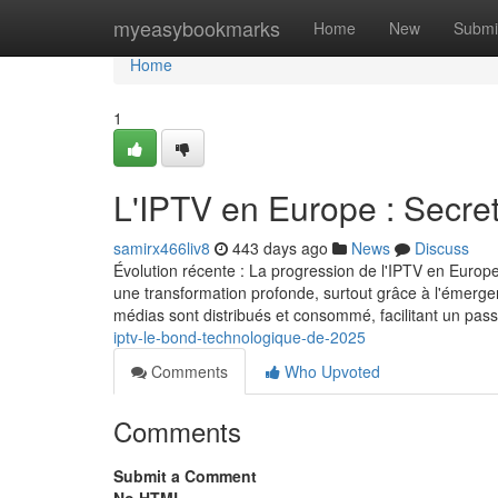
Home
myeasybookmarks
Home
New
Submi
Home
1
L'IPTV en Europe : Secre
samirx466liv8
443 days ago
News
Discuss
Évolution récente : La progression de l'IPTV en Europ
une transformation profonde, surtout grâce à l'émergen
médias sont distribués et consommé, facilitant un pa
iptv-le-bond-technologique-de-2025
Comments
Who Upvoted
Comments
Submit a Comment