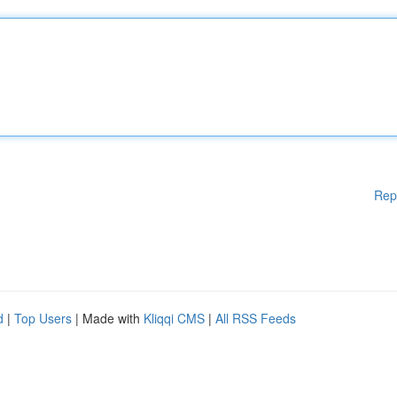
Rep
d
|
Top Users
| Made with
Kliqqi CMS
|
All RSS Feeds