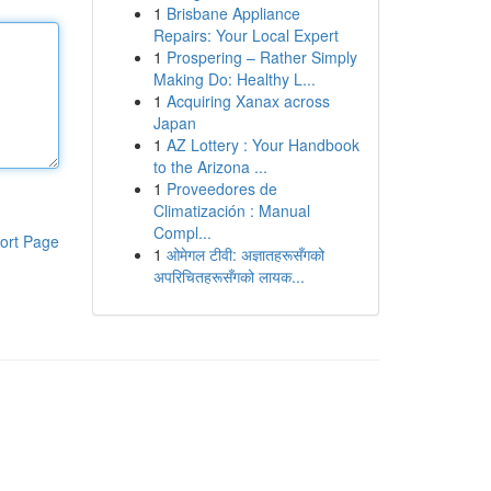
1
Brisbane Appliance
Repairs: Your Local Expert
1
Prospering – Rather Simply
Making Do: Healthy L...
1
Acquiring Xanax across
Japan
1
AZ Lottery : Your Handbook
to the Arizona ...
1
Proveedores de
Climatización : Manual
Compl...
ort Page
1
ओमेगल टीवी: अज्ञातहरूसँगको
अपरिचितहरूसँगको लायक...