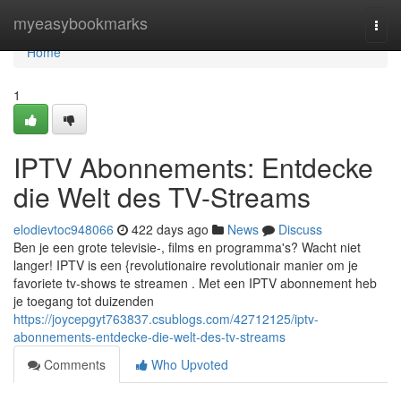
Home
myeasybookmarks
Togg
navi
Home
1
IPTV Abonnements: Entdecke
die Welt des TV-Streams
elodievtoc948066
422 days ago
News
Discuss
Ben je een grote televisie-, films en programma's? Wacht niet
langer! IPTV is een {revolutionaire revolutionair manier om je
favoriete tv-shows te streamen . Met een IPTV abonnement heb
je toegang tot duizenden
https://joycepgyt763837.csublogs.com/42712125/iptv-
abonnements-entdecke-die-welt-des-tv-streams
Comments
Who Upvoted