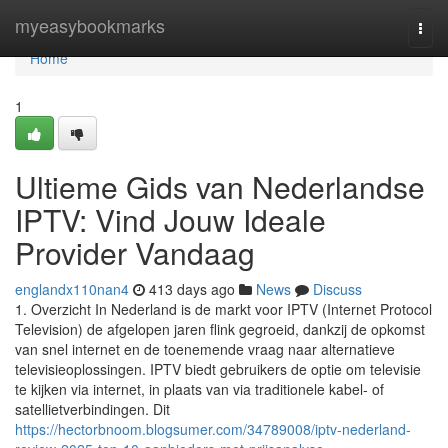
Home
myeasybookmarks
Togg
navi
Home
1
Ultieme Gids van Nederlandse
IPTV: Vind Jouw Ideale
Provider Vandaag
englandx110nan4
413 days ago
News
Discuss
1. Overzicht In Nederland is de markt voor IPTV (Internet Protocol
Television) de afgelopen jaren flink gegroeid, dankzij de opkomst
van snel internet en de toenemende vraag naar alternatieve
televisieoplossingen. IPTV biedt gebruikers de optie om televisie
te kijken via internet, in plaats van via traditionele kabel- of
satellietverbindingen. Dit
https://hectorbnoom.blogsumer.com/34789008/iptv-nederland-