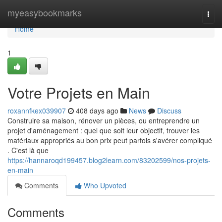
Home
myeasybookmarks
Togg
navi
Home
1
Votre Projets en Main
roxannfkex039907
408 days ago
News
Discuss
Construire sa maison, rénover un pièces, ou entreprendre un
projet d'aménagement : quel que soit leur objectif, trouver les
matériaux appropriés au bon prix peut parfois s'avérer compliqué
. C'est là que
https://hannaroqd199457.blog2learn.com/83202599/nos-projets-
en-main
Comments
Who Upvoted
Comments