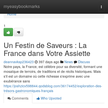
Home
myeasybookmarks
Togg
navi
Home
1
Un Festin de Saveurs : La
France dans Votre Assiette
deannavksp236423
397 days ago
News
Discuss
Notre pays, la France, est célèbre pour sa diversité, formant une
mosaïque de terroirs, de traditions et de récits historiques. Mais
s'il est un domaine où cette richesse s'exprime avec une
exubérance sans
https://joshzicv598844.qodsblog.com/36174452/exploration-des-
trésors-gastronomiques-français
Comments
Who Upvoted