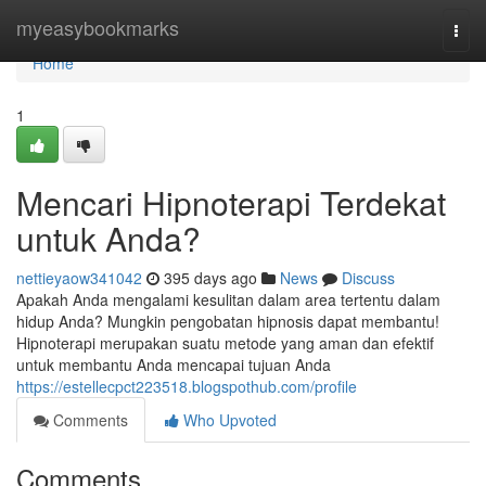
Home
myeasybookmarks
Togg
navi
Home
1
Mencari Hipnoterapi Terdekat
untuk Anda?
nettieyaow341042
395 days ago
News
Discuss
Apakah Anda mengalami kesulitan dalam area tertentu dalam
hidup Anda? Mungkin pengobatan hipnosis dapat membantu!
Hipnoterapi merupakan suatu metode yang aman dan efektif
untuk membantu Anda mencapai tujuan Anda
https://estellecpct223518.blogspothub.com/profile
Comments
Who Upvoted
Comments