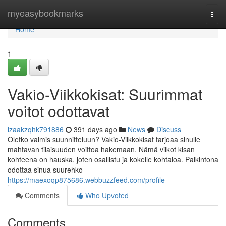
Home
myeasybookmarks
Togg
navi
Home
1
Vakio-Viikkokisat: Suurimmat
voitot odottavat
izaakzqhk791886
391 days ago
News
Discuss
Oletko valmis suunnitteluun? Vakio-Viikkokisat tarjoaa sinulle
mahtavan tilaisuuden voittoa hakemaan. Nämä viikot kisan
kohteena on hauska, joten osallistu ja kokeile kohtaloa. Palkintona
odottaa sinua suurehko
https://maexoqp875686.webbuzzfeed.com/profile
Comments
Who Upvoted
Comments