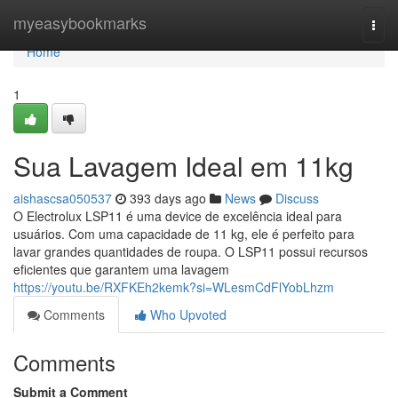
Home
myeasybookmarks
Togg
navi
Home
1
Sua Lavagem Ideal em 11kg
aishascsa050537
393 days ago
News
Discuss
O Electrolux LSP11 é uma device de excelência ideal para
usuários. Com uma capacidade de 11 kg, ele é perfeito para
lavar grandes quantidades de roupa. O LSP11 possui recursos
eficientes que garantem uma lavagem
https://youtu.be/RXFKEh2kemk?si=WLesmCdFlYobLhzm
Comments
Who Upvoted
Comments
Submit a Comment