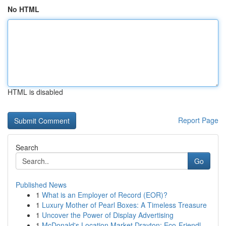
No HTML
HTML is disabled
Report Page
Search
Go
Published News
1
What is an Employer of Record (EOR)?
1
Luxury Mother of Pearl Boxes: A Timeless Treasure
1
Uncover the Power of Display Advertising
1
McDonald's Location Market Drayton: Eco-Friendl...