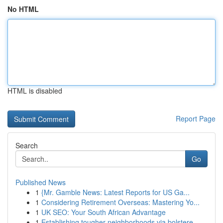
No HTML
HTML is disabled
Report Page
Search
Go
Published News
1
{Mr. Gamble News: Latest Reports for US Ga...
1
Considering Retirement Overseas: Mastering Yo...
1
UK SEO: Your South African Advantage
1
Establishing tougher neighborhoods via bolstere...