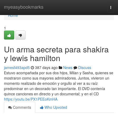
Home
myeasybookmarks
Togg
navi
Home
1
Un arma secreta para shakira
y lewis hamilton
jamesf493apd5
387 days ago
News
Discuss
Estuvo acompañada por sus dos hijos, Milan y Sasha, quienes se
mostraron como sus mayores admiradores. Juntos, vivieron un
momento realizado de emoción y orgullo al ver a su raíz
predominar en un decorado tan importante. El DVD contenía
quince canciones en directo y un documental; y en el CD
https://youtu.be/PX1PEEoKmHA
Comments
Who Upvoted