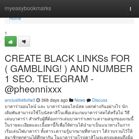
Home
myeasybookmarks
Togg
navi
Home
1
CREATE BLACK LINKSs FOR
( GAMBLING! ) AND NUMBER
1 SEO. TELEGRAM -
@pheonnixxx
anciusl948ofw3
368 days ago
News
Discuss
บาคาร่าออนไลน์ และ บาคาร่าออนไลน์สด แตกต่างกันอย่างไร นัก
เดิมพันสามารถใช้โบนัสคาสิโนเพื่อเล่นเกมบาคาร่าสดได้หรือไม่ วีธี
เล่นบาคาร่า สำหรับผู้ที่ต้องการเล่นบาคาร่าเพราะความสนุกของเกมนี้
ในรายละเอียดและเนื้อหานี้ก็เพื่อให้ท่านได้นำมาเป็นแนวทางในการ
เริ่มเล่นไพ่บาคาร่า ทั้งสาระความรู้มากมายที่ทางเรา ได้รวบรวมไว้ให้
สมาชิกทุกท่านได้ศึกษากัน ในบาคาร่ายุโรปคาสิโนจะครอบคลุมถึงมือ