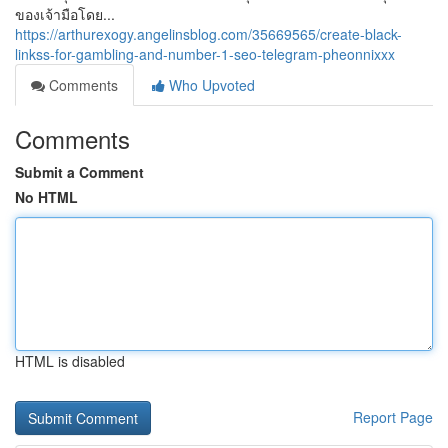
ของเจ้ามือโดย...
https://arthurexogy.angelinsblog.com/35669565/create-black-
linkss-for-gambling-and-number-1-seo-telegram-pheonnixxx
Comments
Who Upvoted
Comments
Submit a Comment
No HTML
HTML is disabled
Report Page