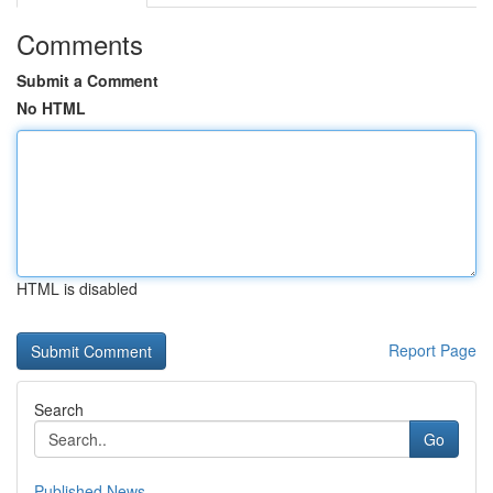
Comments
Submit a Comment
No HTML
HTML is disabled
Report Page
Search
Go
Published News