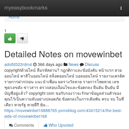
Home
myeasybookmarks
Togg
navi
Home
1
Detailed Notes on movewinbet
adolfd322rdm4
366 days ago
News
Discuss
copyrightด้วยไลน์ ลืมรหัสผ่าน? กฎกติกาและข้อบังคับ หน้าแรก หวย
ออนไลน์ คาสิโนออนไลน์ สล็อตออนไลน์ บอลออนไลน์ รายงานเครดิต
รายการฝาก/ถอน แนะนำเพื่อน ผลรางวัลหวย รายการโพยหวย เลข
ชุด/เลขดัง ข่าวสาร ตรวจสอบเงื่อนไขและข้อตกลง ยืนยัน ยืนยัน มี
บัญชีอยู่แล้ว? copyright com ขอรับรองว่าจะรักษาข้อมูลส่วนตัวของ
คุณไว้เป็นความลับอย่างปลอดภัย ข้อตกลงในการเดิมพัน ครบ จบ ในที่
เดียว หวยรัฐ หวยยี่กี หุ้น...
https://movewinbet16888765.yomoblog.com/43415214/the-best-
side-of-movewinbet168
Comments
Who Upvoted