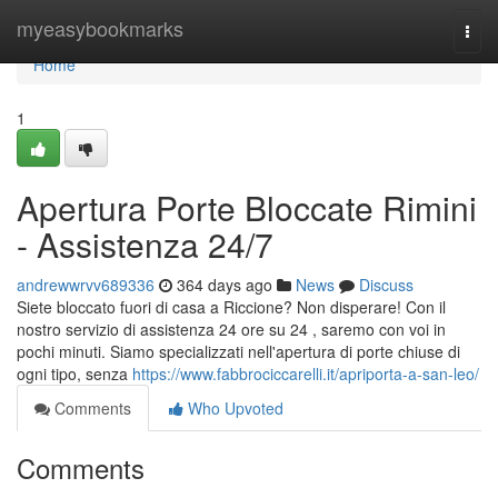
Home
myeasybookmarks
Togg
navi
Home
1
Apertura Porte Bloccate Rimini
- Assistenza 24/7
andrewwrvv689336
364 days ago
News
Discuss
Siete bloccato fuori di casa a Riccione? Non disperare! Con il
nostro servizio di assistenza 24 ore su 24 , saremo con voi in
pochi minuti. Siamo specializzati nell'apertura di porte chiuse di
ogni tipo, senza
https://www.fabbrociccarelli.it/apriporta-a-san-leo/
Comments
Who Upvoted
Comments