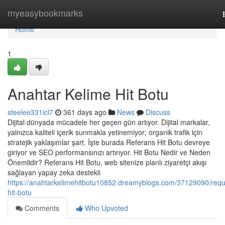
Home
myeasybookmarks
Home
1
Anahtar Kelime Hit Botu
steelee331icl7
361 days ago
News
Discuss
Dijital dünyada mücadele her geçen gün artıyor. Dijital markalar,
yalnızca kaliteli içerik sunmakla yetinemiyor; organik trafik için
stratejik yaklaşımlar şart. İşte burada Referans Hit Botu devreye
giriyor ve SEO performansınızı artırıyor. Hit Botu Nedir ve Neden
Önemlidir? Referans Hit Botu, web sitenize planlı ziyaretçi akışı
sağlayan yapay zeka destekli
https://anahtarkelimehitbotu10852.dreamyblogs.com/37129090/requ
hit-botu
Comments
Who Upvoted