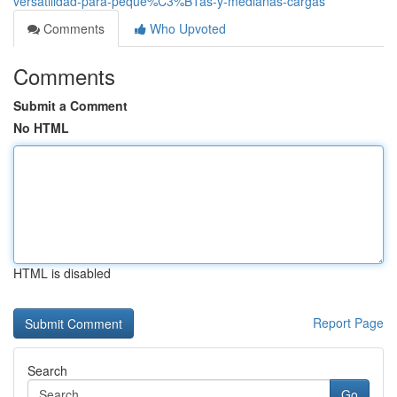
versatilidad-para-peque%C3%B1as-y-medianas-cargas
Comments
Who Upvoted
Comments
Submit a Comment
No HTML
HTML is disabled
Report Page
Search
Go