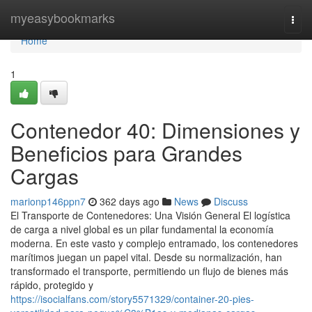
Home
myeasybookmarks
Togg
navi
Home
1
Contenedor 40: Dimensiones y
Beneficios para Grandes
Cargas
marionp146ppn7
362 days ago
News
Discuss
El Transporte de Contenedores: Una Visión General El logística
de carga a nivel global es un pilar fundamental la economía
moderna. En este vasto y complejo entramado, los contenedores
marítimos juegan un papel vital. Desde su normalización, han
transformado el transporte, permitiendo un flujo de bienes más
rápido, protegido y
https://isocialfans.com/story5571329/container-20-pies-