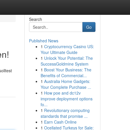
Search
Go
Published News
1
Cryptocurrency Casino US:
en!
Your Ultimate Guide
1
Unlock Your Potential: The
SuccessGoldmine System
1
Boost Your Business: The
olltest
Benefits of Commercial...
1
Australia Home Gadgets:
Your Complete Purchase ...
1
How poe and dc12v
improve deployment options
fo...
1
Revolutionary computing
standards that promise ...
1
Earn Cash Online
1
Ocellated Turkeys for Sale: