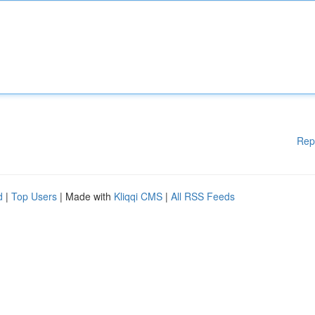
Rep
d
|
Top Users
| Made with
Kliqqi CMS
|
All RSS Feeds