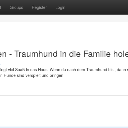
t
Groups
Register
Login
 - Traumhund in die Familie hol
s
ringt viel Spaß in das Haus. Wenn du nach dem Traumhund bist, dann s
en Hunde sind verspielt und bringen