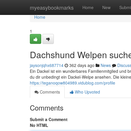
Home
myeasybookmarks
Home
New
Submi
Home
1
Dachshund Welpen suchen
jaysonjqhx687714
362 days ago
News
Discus
Ein Dackel ist ein wunderbares Familienmitglied und b
du dir unbedingt ein Dackel-Welpe ansehen. Die klein
https://teganoqow804989.vidublog.com/profile
Comments
Who Upvoted
Comments
Submit a Comment
No HTML