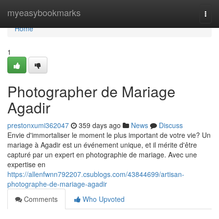
Home
myeasybookmarks
Togg
navi
Home
1
Photographer de Mariage
Agadir
prestonxumi362047
359 days ago
News
Discuss
Envie d'immortaliser le moment le plus important de votre vie? Un
mariage à Agadir est un événement unique, et il mérite d'être
capturé par un expert en photographie de mariage. Avec une
expertise en
https://allenfwnn792207.csublogs.com/43844699/artisan-
photographe-de-mariage-agadir
Comments
Who Upvoted