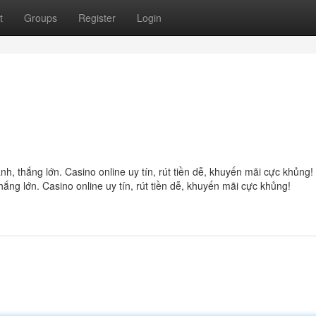
t
Groups
Register
Login
h, thắng lớn. Casino online uy tín, rút tiền dễ, khuyến mãi cực khủng!
ắng lớn. Casino online uy tín, rút tiền dễ, khuyến mãi cực khủng!