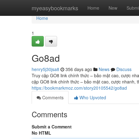
Home
myeasybookmarks
Home
New
Submi
Home
1
Go8ad
henry5j30jsa8
356 days ago
News
Discuss
Truy cập GO8 link chính thức – bảo mật cao, cược nhan
cập GO8 link chính thức – bảo mật cao, cược nhanh, th
https://bookmarkmoz.com/story20105542/go8ad
Comments
Who Upvoted
Comments
Submit a Comment
No HTML