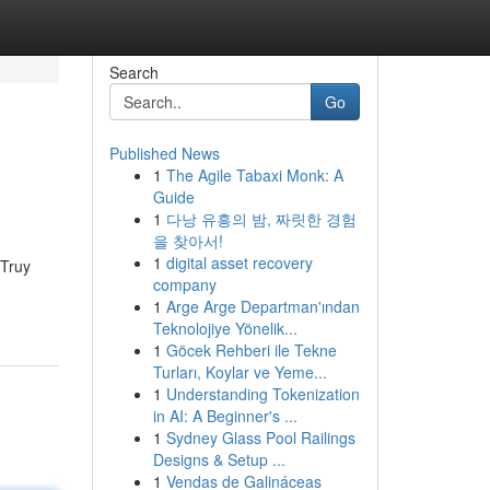
Search
Go
Published News
1
The Agile Tabaxi Monk: A
Guide
1
다낭 유흥의 밤, 짜릿한 경험
을 찾아서!
1
digital asset recovery
 Truy
company
1
Arge Arge Departman'ından
Teknolojiye Yönelik...
1
Göcek Rehberi ile Tekne
Turları, Koylar ve Yeme...
1
Understanding Tokenization
in AI: A Beginner's ...
1
Sydney Glass Pool Railings
Designs & Setup ...
1
Vendas de Galináceas