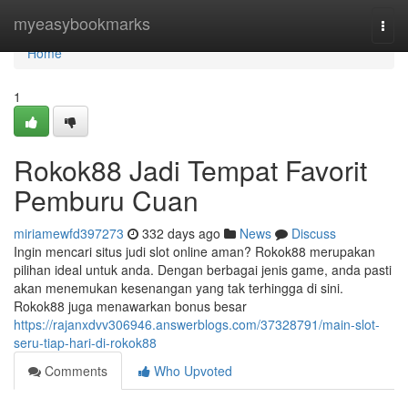
Home
myeasybookmarks
Togg
navi
Home
1
Rokok88 Jadi Tempat Favorit
Pemburu Cuan
miriamewfd397273
332 days ago
News
Discuss
Ingin mencari situs judi slot online aman? Rokok88 merupakan
pilihan ideal untuk anda. Dengan berbagai jenis game, anda pasti
akan menemukan kesenangan yang tak terhingga di sini.
Rokok88 juga menawarkan bonus besar
https://rajanxdvv306946.answerblogs.com/37328791/main-slot-
seru-tiap-hari-di-rokok88
Comments
Who Upvoted