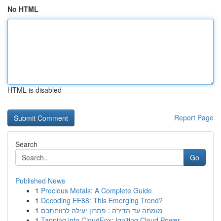
No HTML
HTML is disabled
Report Page
Search
Go
Published News
1
Precious Metals: A Complete Guide
1
Decoding EE88: This Emerging Trend?
1
מומחה עד הדירה : פתרון יעילה לרווחתכם
1
Tapping into CloudFox: Igniting Cloud Power