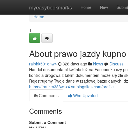
Home
myeasybookmarks
Home
New
Submi
Home
1
About prawo jazdy kupno
ralphk501onw4
328 days ago
News
Discuss
Handel dokumentami kwitnie też na Facebooku czy popu
kontrola drogowa z takim dokumentem może się źle sk
Rejestrujemy Twoje dane w rządowej bazie danych, dz
https://frankm383wkx4.smblogsites.com/profile
Comments
Who Upvoted
Comments
Submit a Comment