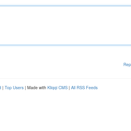
Rep
d
|
Top Users
| Made with
Kliqqi CMS
|
All RSS Feeds