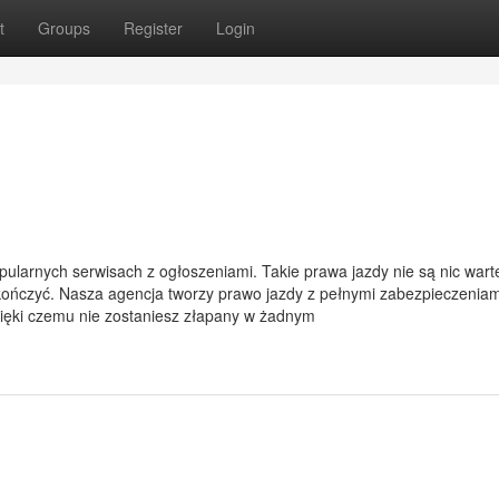
t
Groups
Register
Login
larnych serwisach z ogłoszeniami. Takie prawa jazdy nie są nic wart
ończyć. Nasza agencja tworzy prawo jazdy z pełnymi zabezpieczeniam
ięki czemu nie zostaniesz złapany w żadnym