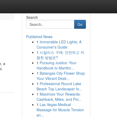
Search
Go
Published News
1
Immersible LED Lights: A
Consumer's Guide
1
시알리스 구매: 안전하고 저
렴한 방법은?
1
Pursuing Justice: Your
e, a
Handbook to Maritim...
i.
1
Batangas City Flower Shop:
Your Vibrant Desti...
1
Professional Round Lake
Beach Top Landscaper fo...
1
Maximize Your Rewards:
Cashback, Miles, and Poi...
1
Las Vegas Medical
Massage for Muscle Tension
an...