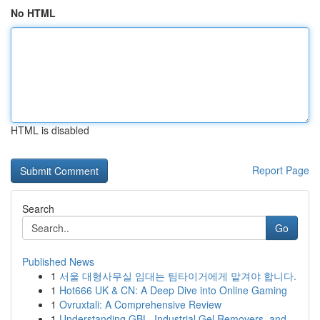
No HTML
HTML is disabled
Report Page
Search
Go
Published News
1
서울 대형사무실 임대는 팀타이거에게 맡겨야 합니다.
1
Hot666 UK & CN: A Deep Dive into Online Gaming
1
Ovruxtali: A Comprehensive Review
1
Understanding GBL, Industrial Gel Removers, and...