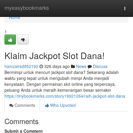
Home
myeasybookmarks
Togg
navi
Home
1
Klaim Jackpot Slot Dana!
hamzalrsd952192
326 days ago
News
Discuss
Bermimpi untuk mencuri jackpot slot dana? Sekarang adalah
waktu yang tepat untuk mengubah mimpi Anda menjadi
kenyataan. Dengan permainan slot online yang terpercaya,
peluang Anda untuk meraih kemenangan besar semakin
https://tinybookmarks.com/story19921264/raih-jackpot-slot-dana
Comments
Who Upvoted
Comments
Submit a Comment