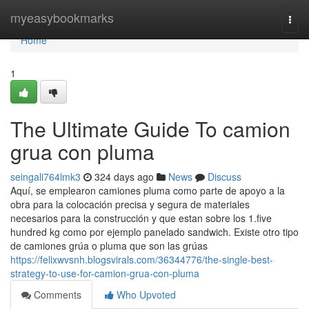
Home
myeasybookmarks
Togg
navi
Home
1
The Ultimate Guide To camion
grua con pluma
seingali764lmk3
324 days ago
News
Discuss
Aquí, se emplearon camiones pluma como parte de apoyo a la
obra para la colocación precisa y segura de materiales
necesarios para la construcción y que estan sobre los 1.five
hundred kg como por ejemplo panelado sandwich. Existe otro tipo
de camiones grúa o pluma que son las grúas
https://felixwvsnh.blogsvirals.com/36344776/the-single-best-
strategy-to-use-for-camion-grua-con-pluma
Comments
Who Upvoted