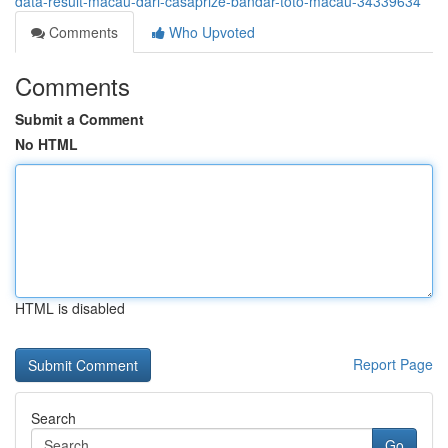
data-result-macau-dari-casaprize-bandar-toto-macau-34339634
Comments
Who Upvoted
Comments
Submit a Comment
No HTML
HTML is disabled
Report Page
Search
Go