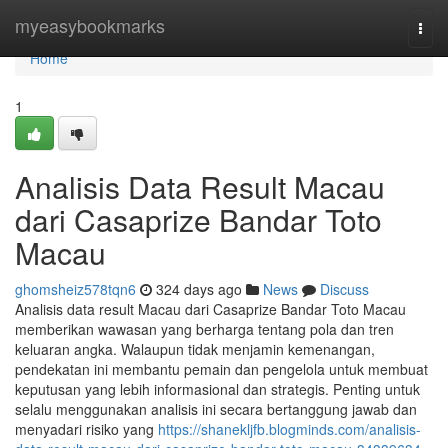
Home
myeasybookmarks
Togg
navi
Home
1
Analisis Data Result Macau
dari Casaprize Bandar Toto
Macau
ghomsheiz578tqn6
324 days ago
News
Discuss
Analisis data result Macau dari Casaprize Bandar Toto Macau
memberikan wawasan yang berharga tentang pola dan tren
keluaran angka. Walaupun tidak menjamin kemenangan,
pendekatan ini membantu pemain dan pengelola untuk membuat
keputusan yang lebih informasional dan strategis. Penting untuk
selalu menggunakan analisis ini secara bertanggung jawab dan
menyadari risiko yang
https://shanekljfb.blogminds.com/analisis-