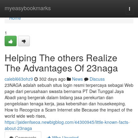
Home
myeasybookmarks
Togg
navi
Home
1
Helping The others Realize
The Advantages Of 23naga
calebl663ohz9
302 days ago
News
Discuss
23NAGA adalah sebuah situs login resmi terpercaya sebagai Web
page dari perusahaan swasta bernama PT Dwi Tunggal Jaya
Abadi yang bergerak dalam bidang jasa perekurtan dan
pengelolaan tenaga kerja, jasa kebersihan dan housekeeping.
How to Recognize a Scam Internet site Because the impact of the
world wide web rises,
https://jaidenfseoa.newbigblog.com/44300945/little-known-facts-
about-23naga
Comments
Who Upvoted