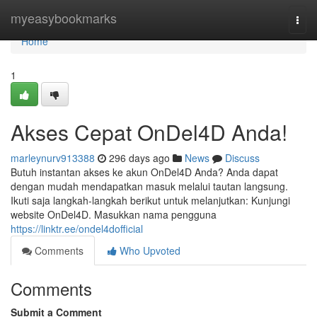
Home
myeasybookmarks
Togg
navi
Home
1
Akses Cepat OnDel4D Anda!
marleynurv913388
296 days ago
News
Discuss
Butuh instantan akses ke akun OnDel4D Anda? Anda dapat
dengan mudah mendapatkan masuk melalui tautan langsung.
Ikuti saja langkah-langkah berikut untuk melanjutkan: Kunjungi
website OnDel4D. Masukkan nama pengguna
https://linktr.ee/ondel4dofficial
Comments
Who Upvoted
Comments
Submit a Comment