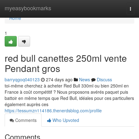
Home
myeasybookmarks
Togg
navi
Home
1
red bull canettes 250ml vente
Pendant gros
barryqgoq040123
274 days ago
News
Discuss
toi-même cherchez à acheter Red Bull 330ml ou bien 250ml en
France à coût compétitif ? Nous proposons avérés paquet puis
battoir en même temps que Red Bull, idéales pour ces particuliers
également auprès ces
https://tessumzn114186.thenerdsblog.com/profile
Comments
Who Upvoted
Comments