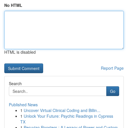
No HTML
HTML is disabled
Report Page
Search
Go
Published News
1
Uncover Virtual Clinical Coding and Billin...
1
Unlock Your Future: Psychic Readings in Cypress
TX
1
Peruvian Roosters : A Legacy of Power and Custom