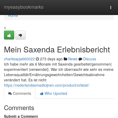
Home
myeasybookmarks
Togg
navi
Home
1
Mein Saxenda Erlebnisbericht
charlieapja660022
273 days ago
News
Discuss
Ich habe mehr als 6 Monate mit Saxenda gearbeitet/genommen|
experimentiert |verwendet}. War ich überrascht wie sehr es meine
Lebensqualität/Ernährungsgewohnheiten/Gewichtsabnahme
verändert hat. Es ist nicht
https://nederlandsemedicijnen.com/product/orlistat/
Comments
Who Upvoted
Comments
Submit a Comment