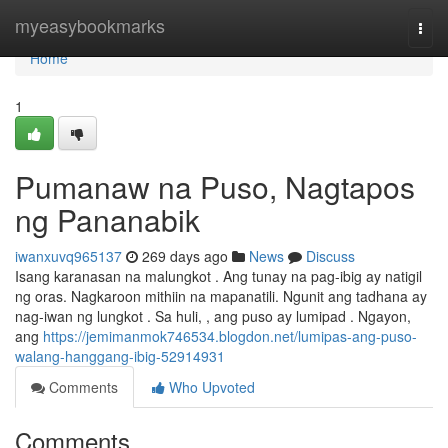
Home
myeasybookmarks
Togg
navi
Home
1
Pumanaw na Puso, Nagtapos
ng Pananabik
iwanxuvq965137
269 days ago
News
Discuss
Isang karanasan na malungkot . Ang tunay na pag-ibig ay natigil
ng oras. Nagkaroon mithiin na mapanatili. Ngunit ang tadhana ay
nag-iwan ng lungkot . Sa huli, , ang puso ay lumipad . Ngayon,
ang
https://jemimanmok746534.blogdon.net/lumipas-ang-puso-
walang-hanggang-ibig-52914931
Comments
Who Upvoted
Comments