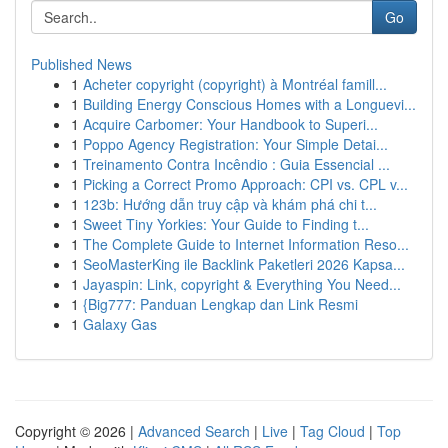
Go
Published News
1
Acheter copyright (copyright) à Montréal famill...
1
Building Energy Conscious Homes with a Longuevi...
1
Acquire Carbomer: Your Handbook to Superi...
1
Poppo Agency Registration: Your Simple Detai...
1
Treinamento Contra Incêndio : Guia Essencial ...
1
Picking a Correct Promo Approach: CPI vs. CPL v...
1
123b: Hướng dẫn truy cập và khám phá chi t...
1
Sweet Tiny Yorkies: Your Guide to Finding t...
1
The Complete Guide to Internet Information Reso...
1
SeoMasterKing ile Backlink Paketleri 2026 Kapsa...
1
Jayaspin: Link, copyright & Everything You Need...
1
{Big777: Panduan Lengkap dan Link Resmi
1
Galaxy Gas
Copyright © 2026 |
Advanced Search
|
Live
|
Tag Cloud
|
Top