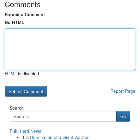
Comments
Submit a Comment
No HTML
HTML is disabled
Report Page
Search
Go
Published News
1
A Domination of a Giant Warrior