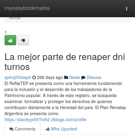
Home
myeasybookmarks
Togg
navi
Home
1
La mejor parte de renaper dni
turnos
spiroj253ssp0
268 days ago
News
Discuss
El⁣ ReNaTEP se presenta como ‍una ⁣herramienta fundamental
para la inclusión y el desarrollo de los trabajadores de la
Patrimonio popular. ⁣A través de este registro,⁣ se búsqueda
examinar, formalizar y proteger los derechos de quienes
contribuyen diariamente a la Heredad del país. El Plan Renatep
Argentina se presenta como
https://stanleyy097hvh2.ziblogs.com/profile
Comments
Who Upvoted