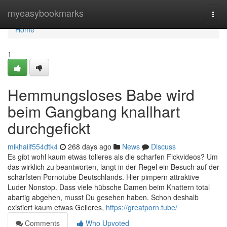
Home
myeasybookmarks
Togg
navi
Home
1
Hemmungsloses Babe wird
beim Gangbang knallhart
durchgefickt
mikhailf554dtk4
268 days ago
News
Discuss
Es gibt wohl kaum etwas tolleres als die scharfen Fickvideos? Um
das wirklich zu beantworten, langt in der Regel ein Besuch auf der
schärfsten Pornotube Deutschlands. Hier pimpern attraktive
Luder Nonstop. Dass viele hübsche Damen beim Knattern total
abartig abgehen, musst Du gesehen haben. Schon deshalb
existiert kaum etwas Geileres,
https://greatporn.tube/
Comments
Who Upvoted