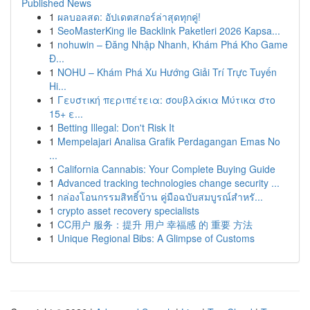
Published News
1
ผลบอลสด: อัปเดตสกอร์ล่าสุดทุกคู่!
1
SeoMasterKing ile Backlink Paketleri 2026 Kapsa...
1
nohuwin – Đăng Nhập Nhanh, Khám Phá Kho Game
Đ...
1
NOHU – Khám Phá Xu Hướng Giải Trí Trực Tuyến
Hi...
1
Γευστική περιπέτεια: σουβλάκια Μύτικα στο
15+ ε...
1
Betting Illegal: Don't Risk It
1
Mempelajari Analisa Grafik Perdagangan Emas No
...
1
California Cannabis: Your Complete Buying Guide
1
Advanced tracking technologies change security ...
1
กล่องโอนกรรมสิทธิ์บ้าน คู่มือฉบับสมบูรณ์สำหรั...
1
crypto asset recovery specialists
1
CC用户 服务：提升 用户 幸福感 的 重要 方法
1
Unique Regional Bibs: A Glimpse of Customs