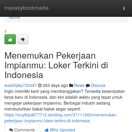
Home
myeasybookmarks
Togg
navi
Home
1
Menemukan Pekerjaan
Impianmu: Loker Terkini di
Indonesia
isaiahlykp735497
263 days ago
News
Discuss
Ingin memiliki karir yang membanggakan? Tersedia kesempatan
kerja baru di Indonesia, dan kini adalah waktu yang tepat untuk
mengejar pekerjaan impianmu. Berbagai industri sedang
membutuhkan bakat-bakat segar seperti
https://lucytbpd677712.ssnblog.com/37111902/menemukan-
pekerjaan-impianmu-loker-terkini-di-indonesia
Comments
Who Upvoted