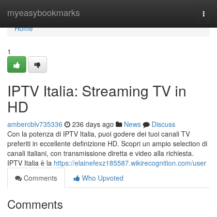
Home
myeasybookmarks
Togg
navi
Home
1
IPTV Italia: Streaming TV in
HD
ambercblv735336
236 days ago
News
Discuss
Con la potenza di IPTV Italia, puoi godere dei tuoi canali TV
preferiti in eccellente definizione HD. Scopri un ampio selection di
canali italiani, con transmissione diretta e video alla richiesta.
IPTV Italia è la
https://elainefexz185587.wikirecognition.com/user
Comments
Who Upvoted
Comments