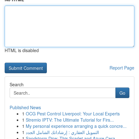
HTML is disabled
Report Page
Search
Go
Published News
1
OCG Pest Control Liverpool: Your Local Experts
1
Stremio IPTV: The Ultimate Tutorial for Firs...
1
My personal experience arranging a quick concre...
1
التمويل العقاري : إرشاداتك الشامل الجدد
1
Sandstorm Dice: This Scarlet and Azure Cera...