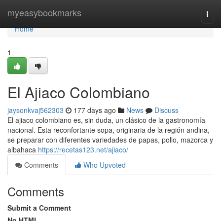
Home
myeasybookmarks
Togg
navi
Home
1
El Ajiaco Colombiano
jaysonkvaj562303
177 days ago
News
Discuss
El ajiaco colombiano es, sin duda, un clásico de la gastronomía
nacional. Esta reconfortante sopa, originaria de la región andina,
se preparar con diferentes variedades de papas, pollo, mazorca y
albahaca
https://recetas123.net/ajiaco/
Comments
Who Upvoted
Comments
Submit a Comment
No HTML